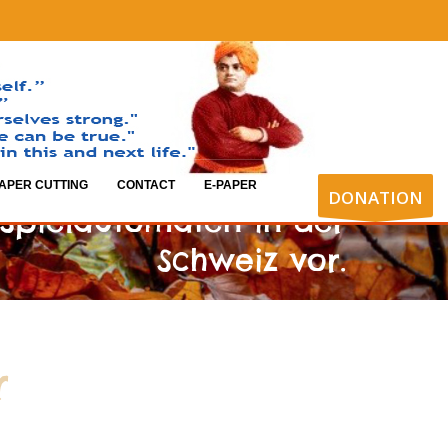
sino ist die erste Wahl
APER CUTTING
CONTACT
E-PAPER
DONATION
-Spielautomaten in der
Schweiz vor.
r