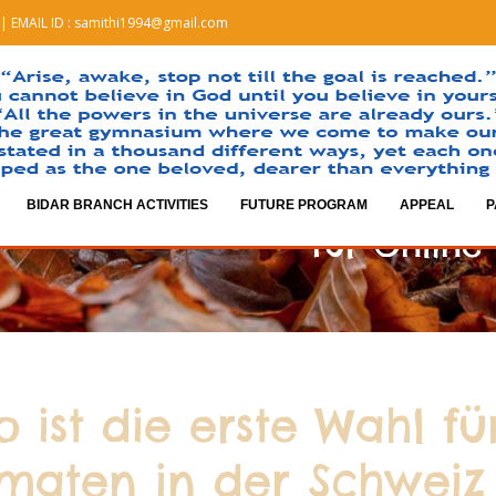
| EMAIL ID : samithi1994@gmail.com
Rich Royal Ca
BIDAR BRANCH ACTIVITIES
FUTURE PROGRAM
APPEAL
P
AUTOMATEN IN DER SCHWEIZ VOR.
für Online
 ist die erste Wahl fü
omaten in der Schweiz