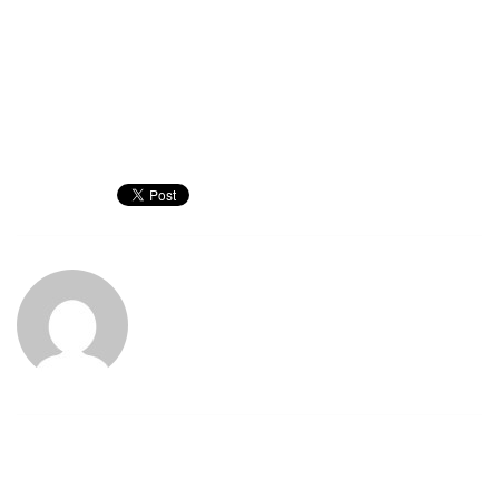
Tämä voi käsittää sähköpostituen, live-chatin tai laajan usein
kysyttyjen kysymysten osion. Nopea ja ammattitaitoinen
asiakaspalvelu ei ainoastaan lisää käyttäjien nautintoa, vaan myös
vahvistaa luottamusta pelialustaa kohtaan.
ABOUT
WHAT YOU CAN READ NEXT