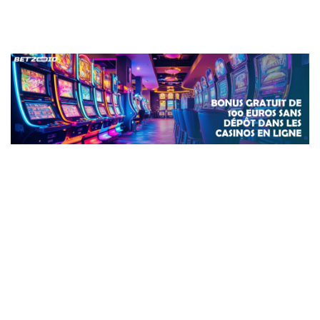
applikaation toimintojen
tarkastelu
Lucky Dreams Casino -sovellus tarjoaa helppokäyttöisen
käyttöympäristön, joka on tehty parantamaan käyttäjäkokemuksen
navigointia ja käytettävyyttä.
Se esittelee laajan pelivalikoiman, joka tyydyttää monenlaisia
mieltymyksiä ja varmistaa täydellisen pelaamisen.
Lisäksi sovellus painottaa varmoja maksuvaihtoehtoja, mikä antaa
käyttäjilleen varmuutta ja turvallisuutta maksujen yhteydessä.