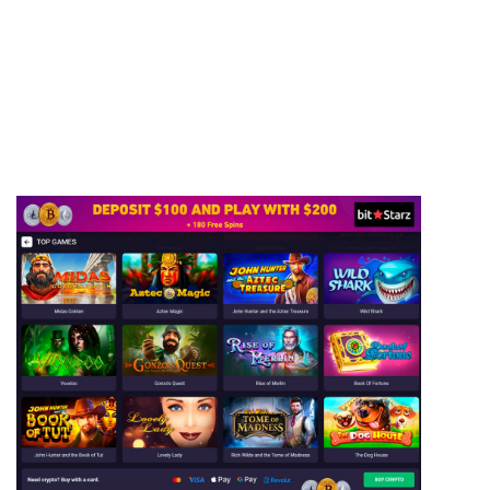
ΤΟ MAFIA CASINO ΕΊΝΑΙ ΠΕΡΙΣΣΌΤΕΡΟ ΑΠΌ ΑΠΛΏΣ ΈΝΑ ΚΑΖΊΝΟ ΓΙΑ ΤΗΝ
ΕΛΛΗΝΙΚΉ ΚΟΙΝΌΤΗΤΑ
KLOKE TIPS TIL SPILLTITLER SOM RAINBET CASINO ANBEFALER TIL NORSKE
BRUKERE