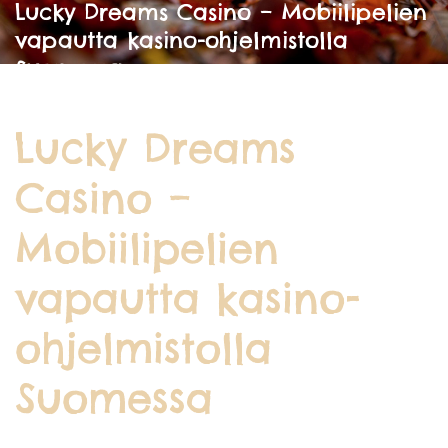
Lucky Dreams Casino – Mobiilipelien
vapautta kasino-ohjelmistolla
Suomessa
Lucky Dreams
Casino –
Mobiilipelien
vapautta kasino-
ohjelmistolla
Suomessa