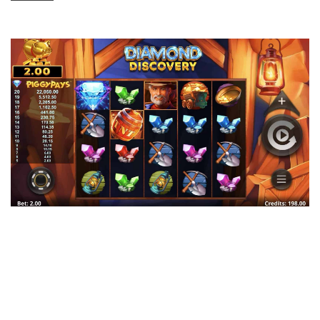
BY
/
WEDNESDAY, 08 APRIL 2026
/
PUBLISHED IN
UNCATEGORIZED
Nochtann scrúdú ar ghnéithe imirt uathoibríoch Mafia
Casino
idirghníomhaíocht chasta idir áise agus rioscaí. Cé go n-éascaíonn na
casadh uathoibríoch modh gealltóireachta, cuireann siad le
neamhaird fhéideartha a thabhairt ar thoradh an chluiche freisin.
Ardaíonn an neamhaird imní faoi caiteachas iomarcach féideartha.
Tá sé riachtanach d’úsáideoirí atá ag lorg taithí chearrbhachais