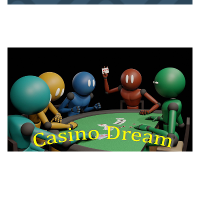
WARUM DAS ALAWIN CASINO CASINO SCHWERPUNKTLÄNDER
UNTERSTÜTZUNG FÜR TASTATURNUTZER ÖSTERREICH BARRIEREFREIHEIT
ERFOLG
LE CASINO EN LIGNE LUCKY DREAMS EST CRÉÉ POUR LES CHAMPIONS AU
CANADA.
SKYHILLS CASINO – ONLINE-CASINO-REZENSIONEN AUF TRUSTPILOT AUS
DEUTSCHLAND