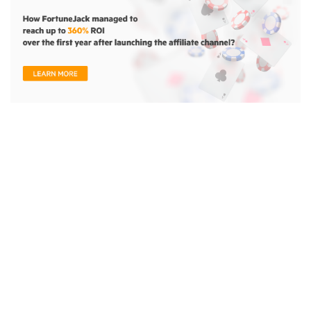
Le frisson des nouvelles possibilités
L’impatience de voir leur initial match
Un sentiment d’appartenance à une communauté dynamique
La confiance acquise en protégeant leur compte
L’excitation de découvrir des bonus exclusifs
Une fois le formulaire rempli, les utilisateurs peuvent soumettre
leurs informations et se préparer à plonger dans un univers de
divertissement. Il est essentiel de veiller à l’exactitude des
informations saisies dans les champs du formulaire afin de garantir
une expérience de jeu optimale.