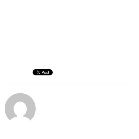
expérience de jeu. En suivant les procédures indiquées (visiter le
site, remplir le formulaire d’inscription, vérifier son compte, effectuer
un dépôt et réclamer le bonus de bienvenue), les nouveaux
utilisateurs peuvent se initier directement dans l’action. Une fois leur
inscription terminée, les joueurs peuvent profiter d’une étendue
gamme de jeux et de caractéristiques excitantes qui amélioreront
leur expérience au casino.
ABOUT