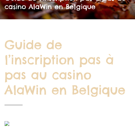
casino AlaWin en Belgique
Guide de
l’inscription pas à
pas au casino
AlaWin en Belgique
BY
/
WEDNESDAY, 08 APRIL 2026
/
PUBLISHED IN
UNCATEGORIZED