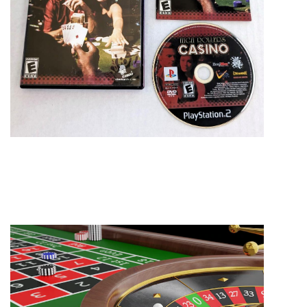
INSTANT CASINO – IN DEM JEDER DREH IN DER SCHWEIZ BELOHNT WIRD
J’AI TESTÉ LA DOCUMENTATION DES CARACTÉRISTIQUES D’IMPRESSION DU
CASINO SANKRA POUR LA SUISSE.