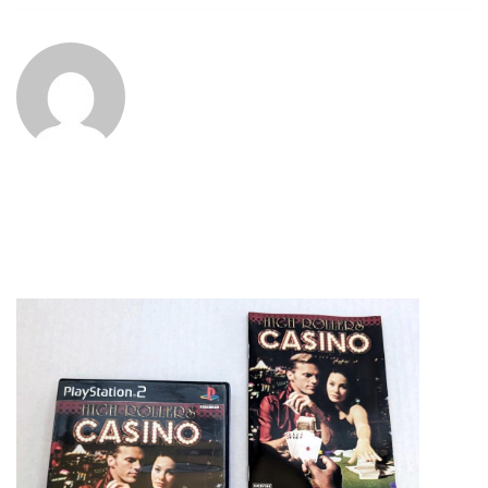
ABOUT
WHAT YOU CAN READ NEXT