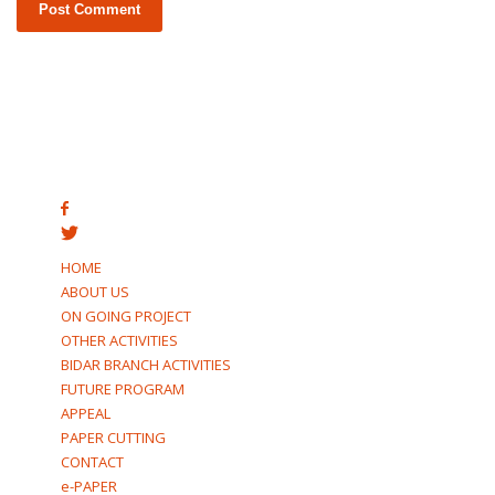
SAMAJA SEVA SAMITHI
We hope you will consider our request to join hands this noble
cause. Corporate Social Responsibility activity are welcome.
HOME
ABOUT US
ON GOING PROJECT
OTHER ACTIVITIES
BIDAR BRANCH ACTIVITIES
FUTURE PROGRAM
APPEAL
PAPER CUTTING
CONTACT
e-PAPER