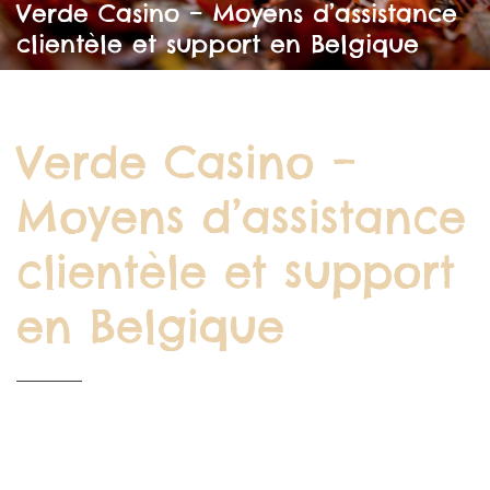
Verde Casino – Moyens d’assistance
clientèle et support en Belgique
Verde Casino –
Moyens d’assistance
clientèle et support
en Belgique
BY
/
WEDNESDAY, 08 APRIL 2026
/
PUBLISHED IN
UNCATEGORIZED