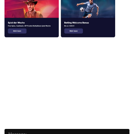
DIE ZENTRALEN FUNKTIONEN DER CASINO-MOBIL-APP IM NV CASINO FÜR
BELGIEN
PISTOLO CASINO 2026 – PELITARJONTA, KÄYTTÖLIITTYMÄ JA KOKEMUKSET
Leave a Reply
Your email address will not be published.
Required fields are
marked
*
Comment
*