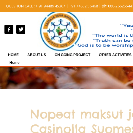
QUESTION CALL : + 91 94489 45367 | +91 74832 56468 | ph: 080-26625544 
HOME
UNCATEGORIZED
NOPEAT MAKSUT JA REILU PELI M
HOME
ABOUT US
ON GOING PROJECT
OTHER ACTIVITIES
Home
Nopeat maksut ja
Casinolla Suome