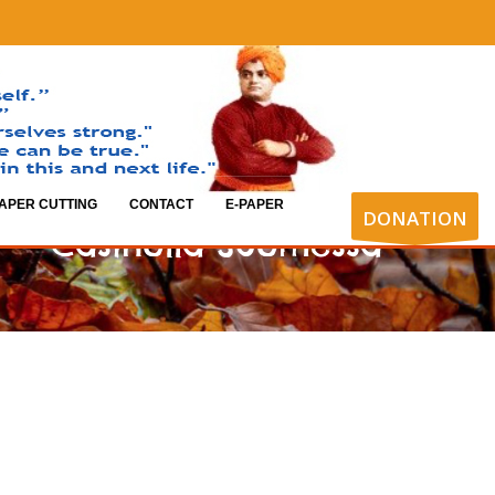
ut ja reilu peli Mafia
APER CUTTING
CONTACT
E-PAPER
DONATION
Casinolla Suomessa