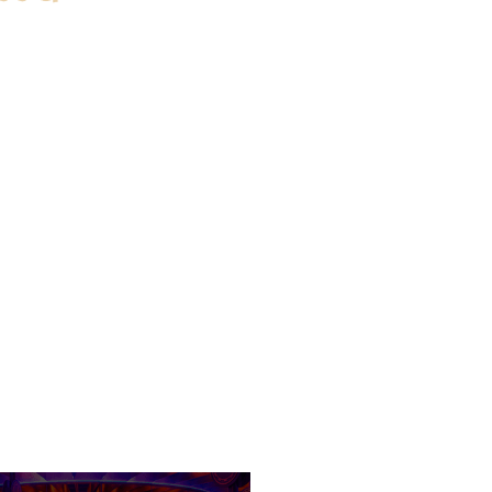
TEGORIZED
ömien maksujen ja tasapuolisen pelin arvon valitessaan nettikasinoa.
Mafi
iota, vaan ne ovat keskeisiä pelaajakokemukselle. Jos olet utelias tietäm
 valppaana. Tarjolla on paljon muutakin löydettävää siitä, mikä tekee täs
dot
ehtoja, Mafia Casino erottuu positiivisesti erinomaisilla live-jakaja-tarjou
lin ja baccaratin, joita kaikkia isännöivät koulutetut jakajat livenä. Tämä
 muiden kanssa ja tuntea kivijalkakasinon jännityksen omasta asunnos