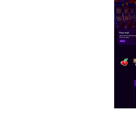
Mafia Casinon elegantti käyttöliittymä kohottaa pelikoke
välillä. HD suoratoisto tehostaa visuaalista kokemusta j
kuten useiden kamerakulmien ja chat-vaihtoehtojen, ansios