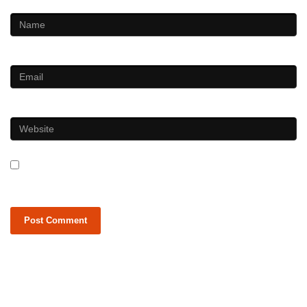
Name
*
Email
*
Website
Save my name, email, and website in this browser for the next
time I comment.
SAMAJA SEVA SAMITHI
We hope you will consider our request to join hands this noble