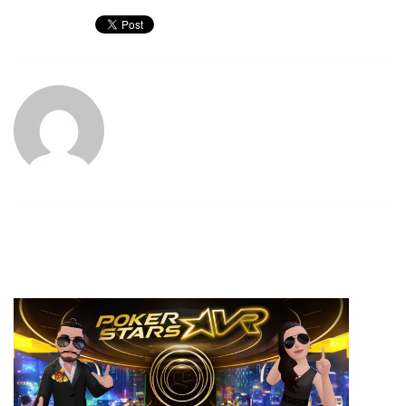
ABOUT
WHAT YOU CAN READ NEXT