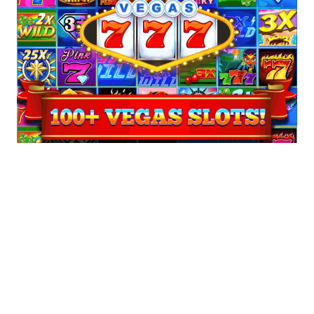
Bij
Spinsy Casino
treffen we een gamingplatform aan dat niet alleen
een uitgebreide selectie games aanbiedt, maar ook consistent
spelers beloont. Met een gestructureerd welkomstpakket en
doorlopende acties betrekken ze spelers op slimme wijze en
creëren ze loyaliteit op. De echte waarde van deze beloningen en
de algemene spelerservaring verdienen echter een nadere
beschouwing. Laten we eens onderzoeken de specifieke
kenmerken die Spinsy Casino tot een uitstekende keuze vormen
voor spelers in België.