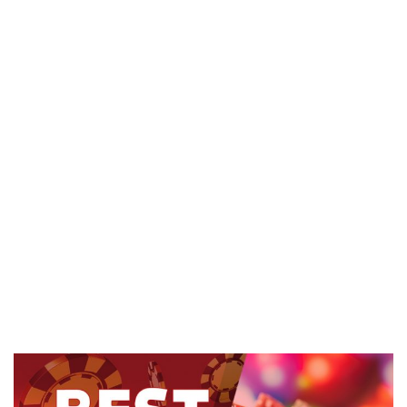
unerlaubten Eindringens erheblich.
Schutz der Privatsphäre beschränkt sich nicht nur auf Kodierung,
sondern beinhaltet auch rigorose Richtlinien zum Umgang mit Daten.
Indem Spinsy die Datenaufnahme minimiert und garantiert, dass
personenbezogene Daten nur für unbedingt notwendige Zwecke
verwendet werden, unterstreicht das Unternehmen sein
Engagement für den Schutz der Privatsphäre seiner Spieler.
Dieser transparente Ansatz erzeugt Vertrauen und fördert eine
sichere Spielumgebung. Angesichts der zunehmenden
Internetgefahren sind innovative Sicherheitstechnologien
unerlässlich. Spieler können sich darauf vertrauen, dass Spinsy in
neueste Verschlüsselungslösungen und einen robusten
Datenschutz anlegt und so ein sicheres und unterhaltsames
Spielerfahrung sicherstellt.