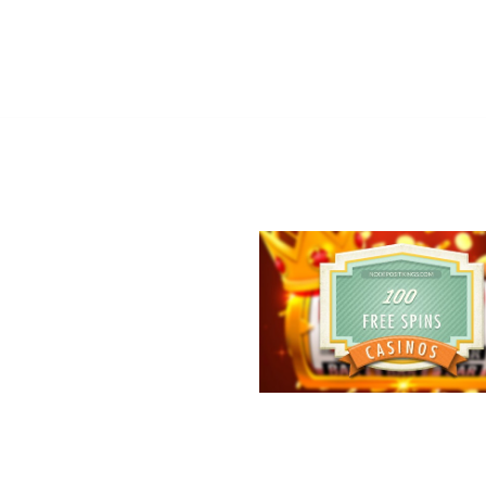
AT YOU CAN READ NEXT
Ι ΜΕΤΡΗΤΈΣ ΦΌΡΤΩΣΗΣ ΤΟΥ ΚΑΖΊΝΟ
ΜΕΙΏΝΟΥΝ ΤΟ ΆΓΧΟΣ ΣΤΗΝ ΕΛΛΆΔΑ;
 ΠΑΊΚΤΗΣ
BIST DU BEREIT FÜR UNUNTERBROC
SPIELSPASS IM INSTANT CASINO IN D
EUTSCHLAND? HEUTE!