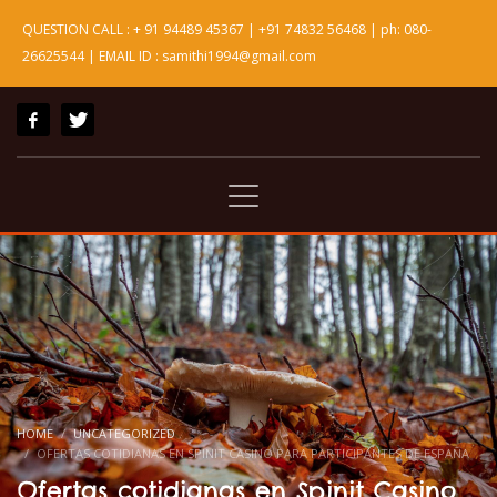
QUESTION CALL : + 91 94489 45367 | +91 74832 56468 | ph: 080-
26625544 | EMAIL ID : samithi1994@gmail.com
HOME
UNCATEGORIZED
OFERTAS COTIDIANAS EN SPINIT CASINO PARA PARTICIPANTES DE ESPAÑA
Ofertas cotidianas en Spinit Casino