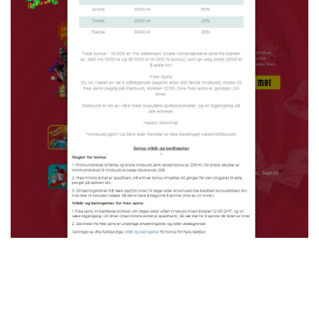
¿Sabías que
Spinit Casino
ofrece ofertas diarias únicas diseñadas
especialmente para jugadores en España? Estas promociones
pueden mejorar enormemente tu experiencia lúdica con tiradas
gratuitas, bonificaciones por ingreso e incluso devoluciones. Al