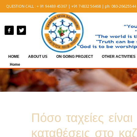
QUESTION CALL : + 91 94489 45367 | +91 74832 56468 | ph: 080-26625544 
HOME
UNCATEGORIZED
HOME
ABOUT US
ON GOING PROJECT
OTHER ACTIVITIES
ΠΌΣΟ ΤΑΧΕΊΕΣ ΕΊΝΑΙ ΟΙ ΑΝΑΛΉΨΕΙΣ ΚΑΙ ΟΙ ΚΑΤΑΘΈΣΕΙΣ ΣΤΟ
Home
Πόσο ταχείες είναι
καταθέσεις στο κα