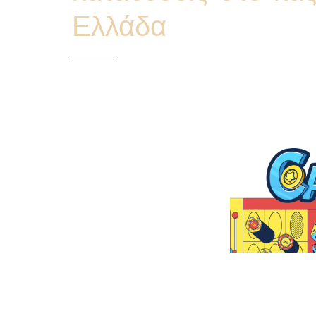
Ελλάδα
BY
/
WEDNESDAY, 08 APRIL 2026
/
PUBLISHED IN
UNCA
Στο
Spingranny Casino
στην Ελλάδα, η κατανόηση της γ
της εμπειρίας παιχνιδιού μας. Θα ανακαλύψουμε ότι ο
είναι σχεδόν ακαριαίες, παρέχοντάς μας γρήγορη πρόσβ