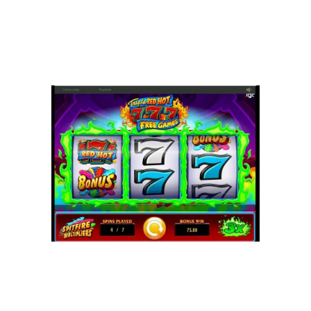
innebär de kostnader?
I det elektroniska miljön, där brukare manövrerar genom
obegränsade alternativ, är frågan om ifall aviseringar medför
kostnader betydelsefull.
Vanligtvis är meddelanden gratis och erbjuder ett enkelt sätt att
hålla sig informerad utan extra kostnader.
Personer bör dock vara uppmärksamma, eftersom kostnader för