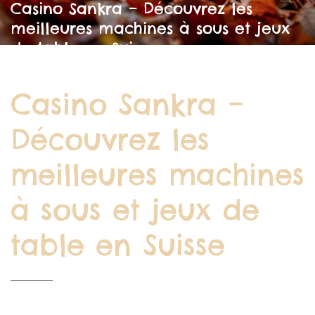
Casino Sankra – Découvrez les
meilleures machines à sous et jeux
de table en Suisse
Casino Sankra –
Découvrez les
meilleures machines
à sous et jeux de
table en Suisse
BY
/
WEDNESDAY, 08 APRIL 2026
/
PUBLISHED IN
UNCATEGORIZED