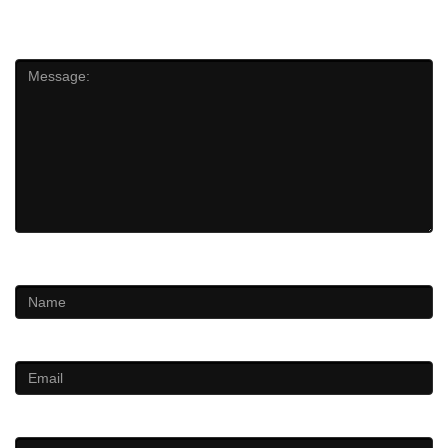
marked
*
Comment
*
Name
*
Email
*
Website