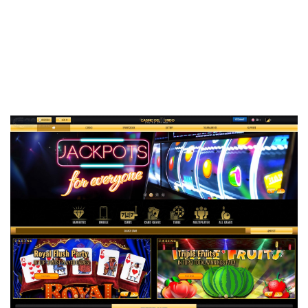
en faveur du soutien écologique, Robocat Casino s’engage à créer
des jeux respectueux de l’environnement, promouvant une pratique
du jeu responsable tout en mettant le divertissement au centre de
ses objectifs.
Conclusion