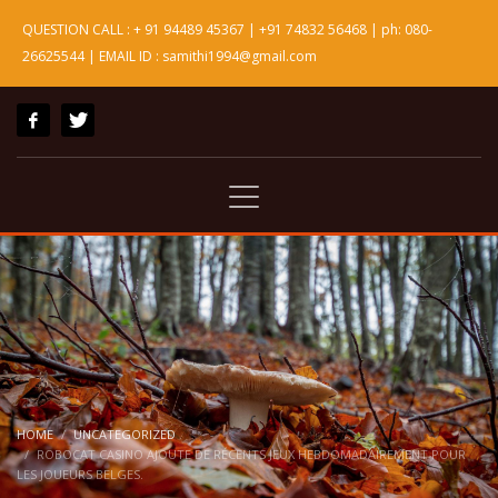
QUESTION CALL : + 91 94489 45367 | +91 74832 56468 | ph: 080-
26625544 | EMAIL ID : samithi1994@gmail.com
HOME
UNCATEGORIZED
ROBOCAT CASINO AJOUTE DE RÉCENTS JEUX HEBDOMADAIREMENT POUR
LES JOUEURS BELGES.