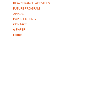
BIDAR BRANCH ACTIVITIES
FUTURE PROGRAM
APPEAL
PAPER CUTTING
CONTACT
e-PAPER
Home
GET IN TOUCH
114, 1st Floor, Sadhana Music Building,
Hayavadan Rao Road, Gavipuram Extension,
Bangalore-19
EMAIL ID
samithi1994@gmil.com
© 2022 All Rights Reserved