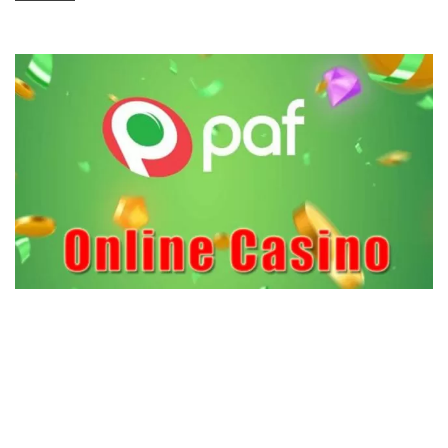
BY
/
WEDNESDAY, 08 APRIL 2026
/
PUBLISHED IN
UNCATEGORIZED
Robocat Casino
change le secteur du jeu en ligne en Belgique en
présentant de récents titres chaque semaine. Cette approche
autorise non seulement de renouveler constamment l’expérience de
jeu, mais aussi d’adapter les nouveautés aux thèmes saisonniers et
à la culture populaire. Les parieurs profitent d’une vaste gamme de
bandits manchots, de jeux de table et de jeux avec croupiers en