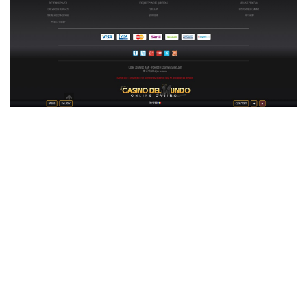
L’engagement de Robocat Casino à offrir des jeux hebdomadaires
améliore l’expérience des joueurs et témoigne du dynamisme du
domaine des jeux en ligne en Belgique, qui a connu une
augmentation de 20 % de l’engagement des utilisateurs au cours de
l’année écoulée. En lançant régulièrement des jeux novateurs, en
harmonie avec les périodes et la tradition populaire, Robocat
contribue à l’croissance d’une collectivité de joueurs active. Alors que
les joueurs découvrent de nouvelles stratégies et interagissent
entre eux, le casino s’établit comme un acteur important, en mesure
de satisfaire les goûts divers de son audience.