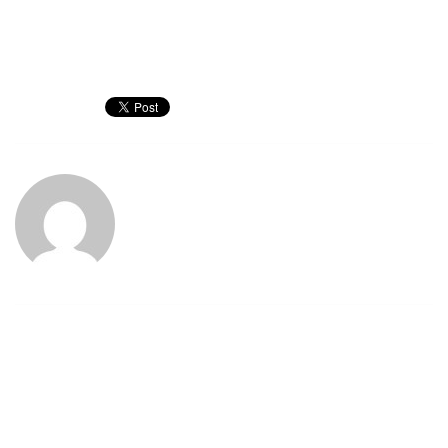
zonder moeite toegang hebben. Door vooruit te plannen, kunnen we
de drukke tijden ontwijken en een parkeerplek vinden.
ABOUT
WHAT YOU CAN READ NEXT