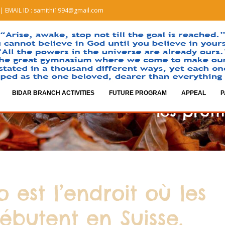
| EMAIL ID : samithi1994@gmail.com
Rich Royal 
BIDAR BRANCH ACTIVITIES
FUTURE PROGRAM
APPEAL
P
 DÉBUTENT EN SUISSE.
les prof
 est l’endroit où les
ébutent en Suisse.