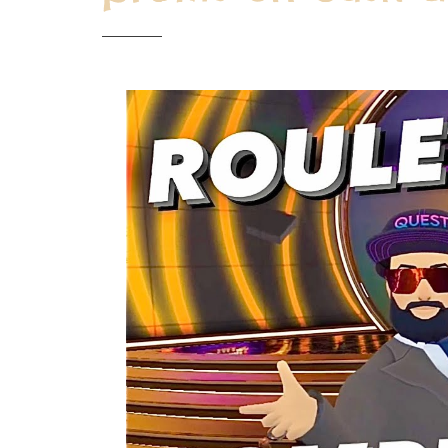
BY
/
WEDNESDAY, 08 APRIL 2026
/
PUBLISHED IN
UNCA