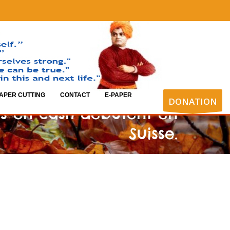
Casino est l’endroit où
APER CUTTING
CONTACT
E-PAPER
DONATION
its en cash débutent en
Suisse.