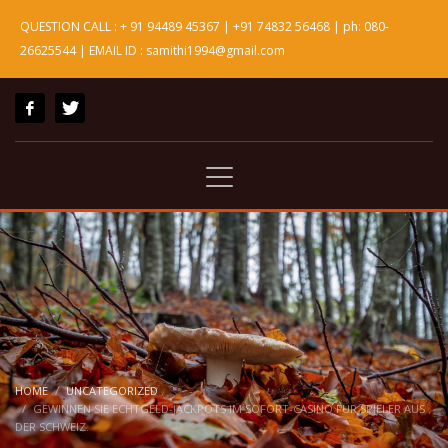
QUESTION CALL : + 91 94489 45367 | +91 74832 56468 | ph: 080-
26625544 | EMAIL ID : samithi1994@gmail.com
HOME
UNCATEGORIZED
GEWINNEN SIE ECHTGELD-JACKPOTS IM SOFORT-CASINO FÜR SPIELER AUS
DER SCHWEIZ.