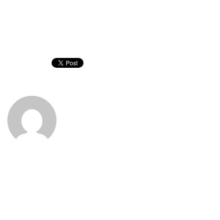
Verfügung zu stellen, damit diese den Nervenkitzel des Spielens
ohne Bedenken erleben können.
ABOUT
WHAT YOU CAN READ NEXT