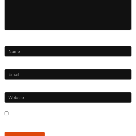
Name
*
Email
*
Website
Save my name, email, and website in this browser for the next
time I comment.