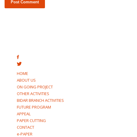
SAMAJA SEVA SAMITHI
We hope you will consider our request to join hands this noble
cause. Corporate Social Responsibility activity are welcome.
HOME
ABOUT US
ON GOING PROJECT
OTHER ACTIVITIES
BIDAR BRANCH ACTIVITIES
FUTURE PROGRAM
APPEAL
PAPER CUTTING
CONTACT
e-PAPER