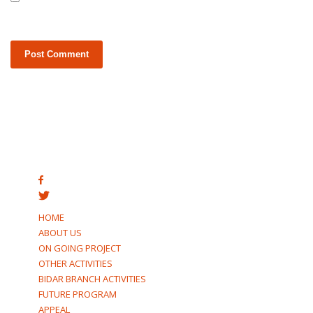
Save my name, email, and website in this browser for the next
time I comment.
SAMAJA SEVA SAMITHI
We hope you will consider our request to join hands this noble
cause. Corporate Social Responsibility activity are welcome.
HOME
ABOUT US
ON GOING PROJECT
OTHER ACTIVITIES
BIDAR BRANCH ACTIVITIES
FUTURE PROGRAM
APPEAL