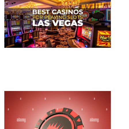
ŁATWE I BEZPIECZNE ROZGRYWKI ONLINE DLA POLAKÓW W KASYNIE
SPINSY
IS HET GETROUWHEIDSPROGRAMMA VAN VERDE CASINO DE MOEITE
WAARD? BEOORDELING VAN EEN ECHTE NEDERLANDSE SPELER