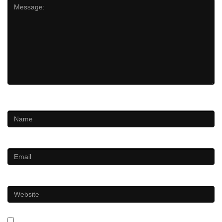
Name
*
Email
*
Website