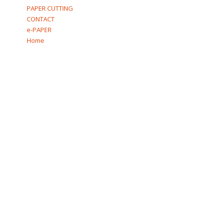
PAPER CUTTING
CONTACT
e-PAPER
Home
GET IN TOUCH
114, 1st Floor, Sadhana Music Building,
Hayavadan Rao Road, Gavipuram Extension,
Bangalore-19
EMAIL ID
samithi1994@gmil.com
© 2022 All Rights Reserved
SAMAJA SEVA SAMITHI. Designed
& Developed By ADYASOFT