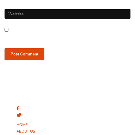
Website
Save my name, email, and website in this browser for the next
time I comment.
SAMAJA SEVA SAMITHI
We hope you will consider our request to join hands this noble
cause. Corporate Social Responsibility activity are welcome.
HOME
ABOUT US