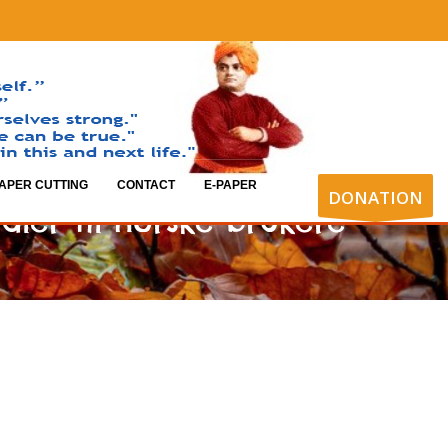
l spilltitler som Rainbet
APER CUTTING
CONTACT
E-PAPER
DONATION
aler til norske brukere