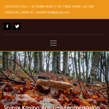
QUESTION CALL : + 91 94489 45367 | +91 74832 56468 | ph: 080-
26625544 | EMAIL ID : samithi1994@gmail.com
HOME
UNCATEGORIZED
SPINSY KASINO BRØDSMULENAVIGASJON HYLLET AV NORWAY EXPLORER
Spinsy Kasino Brødsmulenavigasjon