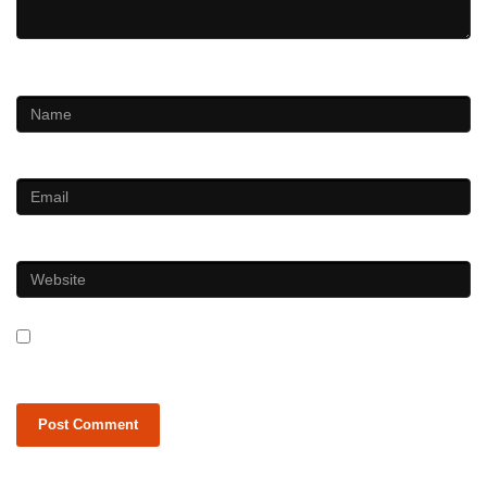
Name
*
Email
*
Website
Save my name, email, and website in this browser for the next
time I comment.