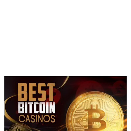
også i samsvar med den nyskapende etosen som Spinsy Casino
symboliserer.
Vi kan ha glede av en reise fylt med potensial, uten å bli fortapt på
noe tidspunkt.
Viktigheten av
brukervennlig navigasjon i
nettkasinoer