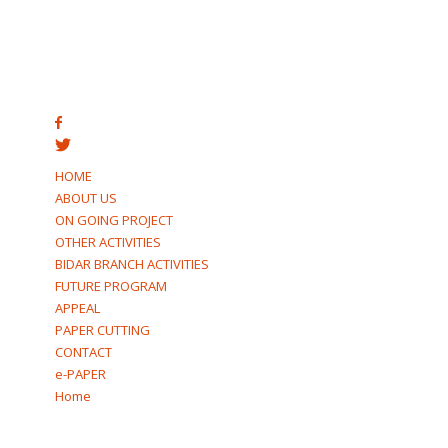
SAMAJA SEVA SAMITHI
We hope you will consider our request to join hands this noble
cause. Corporate Social Responsibility activity are welcome.
HOME
ABOUT US
ON GOING PROJECT
OTHER ACTIVITIES
BIDAR BRANCH ACTIVITIES
FUTURE PROGRAM
APPEAL
PAPER CUTTING
CONTACT
e-PAPER
Home
GET IN TOUCH