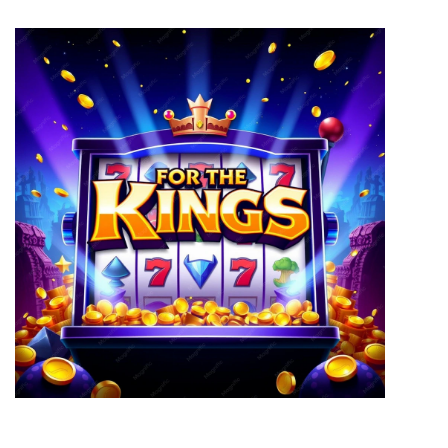
EN SUISSE
SLIMKING CASINO IS SINDS DE INTRODUCTIE EEN BETROUWBAAR ONLINE
CASINO IN NEDERLAND.