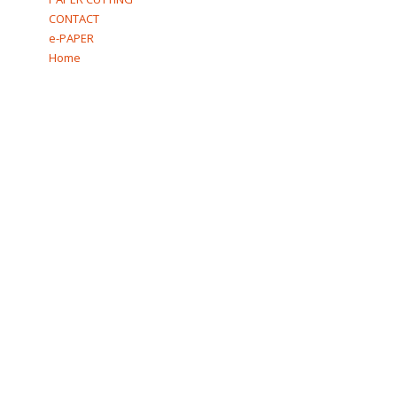
CONTACT
e-PAPER
Home
GET IN TOUCH
114, 1st Floor, Sadhana Music Building,
Hayavadan Rao Road, Gavipuram Extension,
Bangalore-19
EMAIL ID
samithi1994@gmil.com
© 2022 All Rights Reserved
SAMAJA SEVA SAMITHI. Designed
& Developed By ADYASOFT