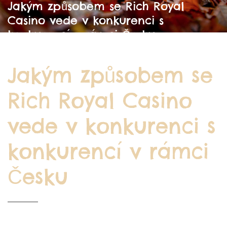
Jakým způsobem se Rich Royal
Casino vede v konkurenci s
konkurencí v rámci Česku
Jakým způsobem se
Rich Royal Casino
vede v konkurenci s
konkurencí v rámci
Česku
BY
/
WEDNESDAY, 08 APRIL 2026
/
PUBLISHED IN
UNCATEGORIZED