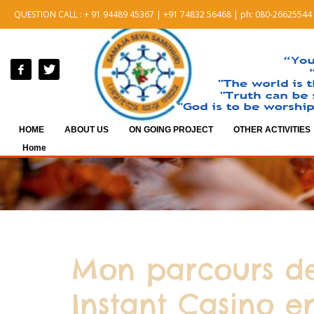
QUESTION CALL : + 91 94489 45367 | +91 74832 56468 | ph: 080-26625544 
HOME
UNCATEGORIZED
MON PARCOURS DE DÉBUTANT À VI
HOME
ABOUT US
ON GOING PROJECT
OTHER ACTIVITIES
Home
Mon parcours de
Instant Casino e