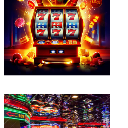
SPELA SMART OCH TJÄNA MER MED BONUSAR PÅ HUGO CASINO FÖR
SVERIGE