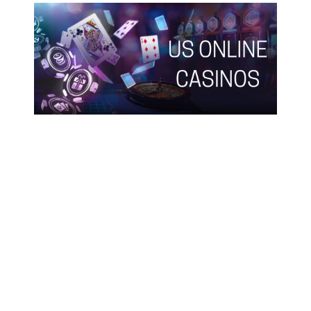
Noi di DudeSpin Casino riteniamo che il gioco consapevole sia
essenziale per un’esperienza di gioco positiva. Sappiamo quanto sia
cruciale godersi mantenendo il dominio. Per questo abbiamo
elaborato strumenti e materiali per aiutare i giocatori a gestire le
proprie spese. Ma cosa ci differenzia davvero? Esploriamo insieme
come promuoviamo abitudini sane e il supporto della community,
garantendo a ogni giocatore la possibilità di vincere con tranquillità
senza mettere a rischio il proprio benessere.
Strumenti e materiali per