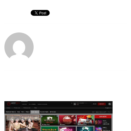
ABOUT
WHAT YOU CAN READ NEXT