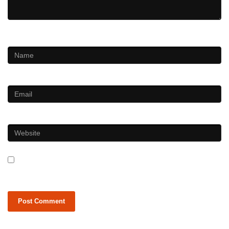
Name
*
Email
*
Website
Save my name, email, and website in this browser for the next
time I comment.