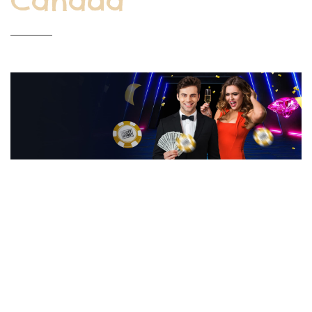
Canada
BY
/
WEDNESDAY, 08 APRIL 2026
/
PUBLISHED IN
UNCATEGORIZED
En analysant les pratiques d’utilisation des données de
Casinova
Casino
, il est essentiel de considérer leur impact sur les utilisateurs
canadiens disposant de forfaits internet limités. Il est primordial de
comprendre la volume de données consommées lors des jeux en
ligne et ses implications financières. En étant au courant de nos
habitudes de jeu, nous pouvons faire des choix éclairées. Mais
quelles stratégies adopter pour gérer de manière efficace nos
informations tout en profitant d’une aventure de jeu engageante ?
Explorons cela.