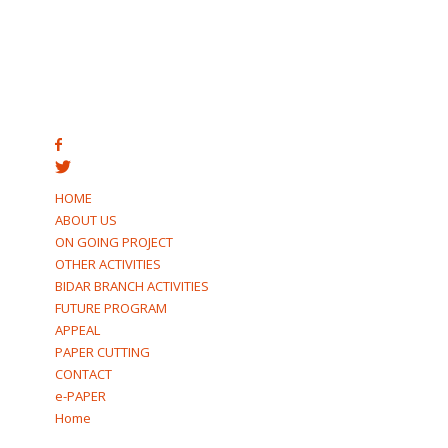
SAMAJA SEVA SAMITHI
We hope you will consider our request to join hands this noble
cause. Corporate Social Responsibility activity are welcome.
HOME
ABOUT US
ON GOING PROJECT
OTHER ACTIVITIES
BIDAR BRANCH ACTIVITIES
FUTURE PROGRAM
APPEAL
PAPER CUTTING
CONTACT
e-PAPER
Home