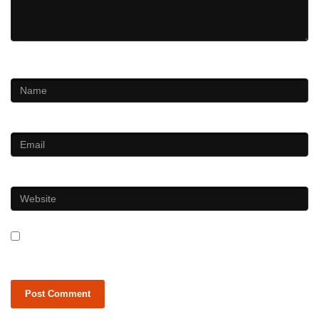
Name
*
Email
*
Website
Save my name, email, and website in this browser for the next
time I comment.