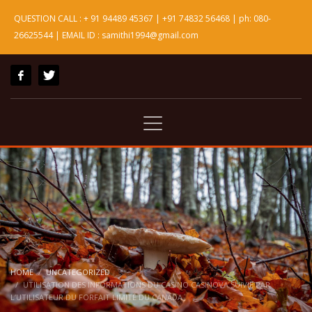
QUESTION CALL : + 91 94489 45367 | +91 74832 56468 | ph: 080-
26625544 | EMAIL ID : samithi1994@gmail.com
HOME
UNCATEGORIZED
UTILISATION DES INFORMATIONS DU CASINO CASINOVA SUIVIE PAR
L’UTILISATEUR DU FORFAIT LIMITÉ DU CANADA