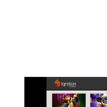
percentuali di successo, permettendovi di valutare il poten
tassi di ritorno al utente (RTP), garantendo così l’brivido 
Scoprendo le diverse occasioni proposte dalle nostre slot
genera non solo un gioco, ma un’avventura emozionante. I
la competenza e permetterti di raggiungere grandi vincite
I classici giochi da ta
Dopo aver gustato l’emozione delle nostre affascinanti e
classici giochi da tavolo. Noi di Casinova ci impegniamo a
raffinate rotazioni della Roulette alle sofisticate strateg
prova del tempo grazie al loro gameplay avvincente.