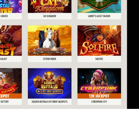
elle strategie di gioco classiche. Padroneggiare l’arte degli schemi di sco
enza e incrementare le vostre probabilità di successo. Ogni gioco offre di
la fortuna che l’abilità.