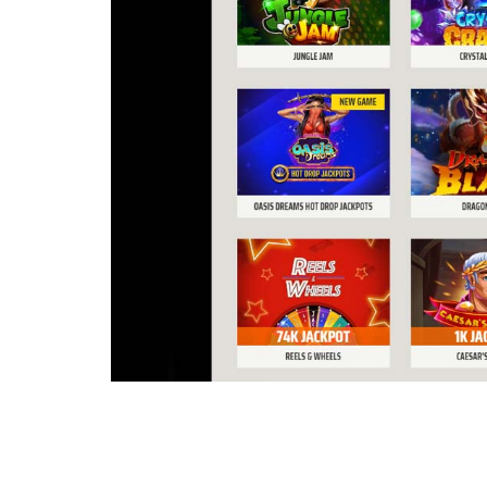
Vi incoraggiamo a migliorare le vostre abilità provando n
del conteggio delle carte può migliorare la vostra esperi
uniche, che consentono ai giocatori di mettere in gioco sia 