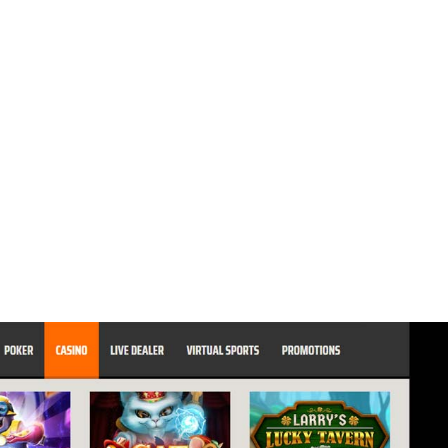
ziale profitto di ogni specifica slot machine. Diverse delle nostre slot van
della vincita associata a una sensata chance di vittoria.
, troveremo che la fusione di immagini affascinante e meccaniche di gioco 
mmergiti e conosci le nostre slot all’ultimo grido: sono disegnate per inc
!
volo scatenati
sperienze con croupier dal vivo, è il momento di esplorare il charme etern
 offrirti una vasta gamma di giochi amati che combinano facilità e profondit
ie del Blackjack, queste eternamente popolari varianti da tavolo hanno resis