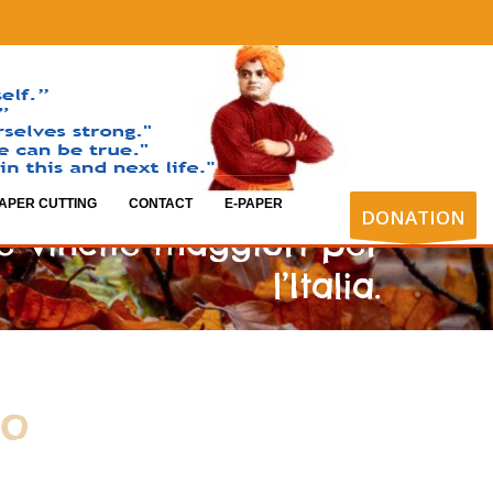
ino propone giochi di
APER CUTTING
CONTACT
E-PAPER
DONATION
o e vincite maggiori per
l’Italia.
to