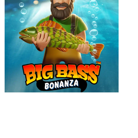
TIDSLØSE VINNERREKORDER OG BETYDELIGE PREMIER I BIG BASS
BONANZA-SPILLEAUTOMATEN FOR NORGE