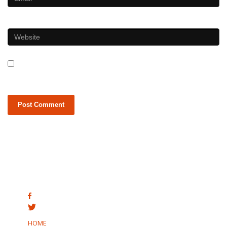
Website
Save my name, email, and website in this browser for the next
time I comment.
SAMAJA SEVA SAMITHI
We hope you will consider our request to join hands this noble
cause. Corporate Social Responsibility activity are welcome.
HOME