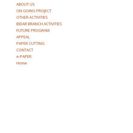
ABOUT US
ON GOING PROJECT
OTHER ACTIVITIES
BIDAR BRANCH ACTIVITIES
FUTURE PROGRAM
APPEAL
PAPER CUTTING
CONTACT
e-PAPER
Home
GET IN TOUCH
114, 1st Floor, Sadhana Music Building,
Hayavadan Rao Road, Gavipuram Extension,
Bangalore-19
EMAIL ID
samithi1994@gmil.com