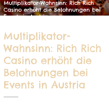
Multiplikator-Wahnsinn: Rich Rich
Casino erhöht die Belohnungen bei
Events in Austria
Multiplikator-
Wahnsinn: Rich Rich
Casino erhöht die
Belohnungen bei
Events in Austria
BY
/
WEDNESDAY, 08 APRIL 2026
/
PUBLISHED IN
UNCATEGORIZED