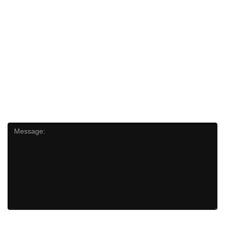
ITALIA.
Leave a Reply
Your email address will not be published.
Required fields are
marked
*
Comment
*