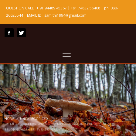
QUESTION CALL : + 91 94489 45367 | +91 74832 56468 | ph: 080-
26625544 | EMAIL ID : samithi1994@gmail.com
HOME
UNCATEGORIZED
MULTIPLIKATOR-WAHNSINN: RICH RICH CASINO ERHÖHT DIE
BELOHNUNGEN BEI EVENTS IN AUSTRIA