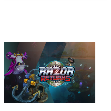
WHAT YOU CAN READ NEXT
ALAWIN CASINO – PLAY SLOT MACHINES AND CARD GAMES SAFELY IN
CANADA
SKYHILLS CASINO ÄR TUR OCH SKICKLIGHET SAMVERKAR I SVERIGE