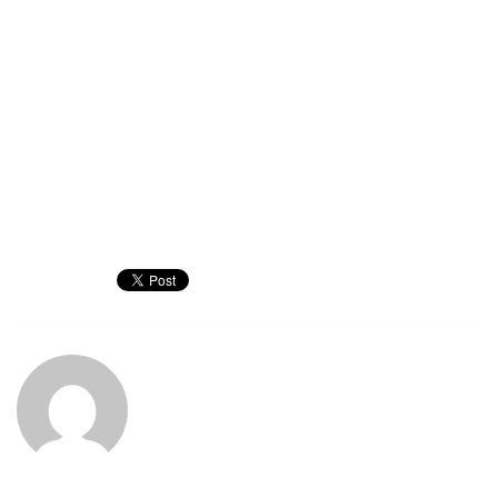
élevé ; statistiquement, ils offrent de meilleures chances de gagner
sur le long terme. Fixez-vous un budget avant de jouer et respectez-
le : la discipline est essentielle. Enfin, n’oubliez pas de faire des
pauses : prendre du recul vous permettra de garder l’esprit clair et
de prendre de meilleures décisions. En combinant ces méthodes
stratégiques, vous améliorerez votre expérience de jeu et
augmenterez vos chances de décrocher de beaux gains chez NV
Casino. Bonne chance !
ABOUT