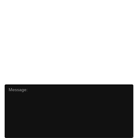
LEMPI KASINO 2026 – OHJEET ALOITTAMISEEN JA VASTUULLISEEN
PELAAMISEEN
Leave a Reply
Your email address will not be published.
Required fields are
marked
*
Comment
*