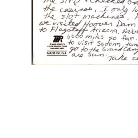
Im NV Casino wird Ihr Spielerlebnis zu einem unvergesslich
Spielauswahl und die einmaligen Angebote bieten für je
auf die reiche belgische Tradition trifft. Doch was mac
erwarten Sie. Entdecken Sie, wie Sie Ihren Aufenthalt o
Eine breite Palette an
Im NV Casino entsteht der Nervenkitzel nicht nur durch di
Egal, ob Sie ein erfahrener Spieler oder Neuling sind, hie