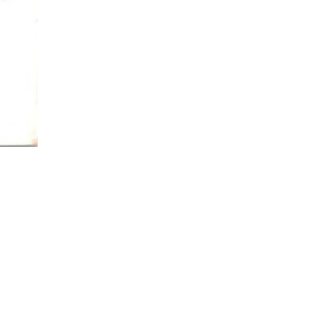
ltige
fregung
be
siviert.
lots mit