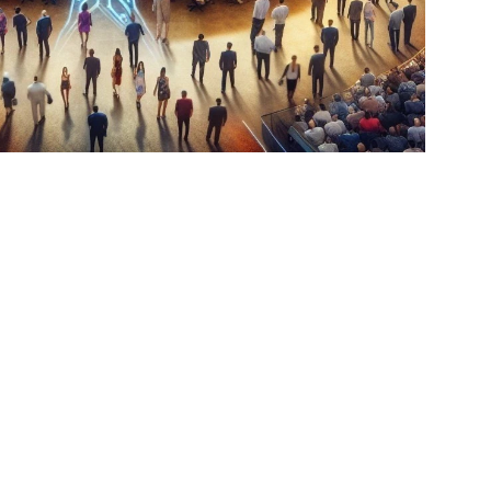
nger im Poker sind, die Pokerturniere im NV Casino garantieren ein aufreg
vativer Formate und fortschrittlichster Technologie heben diese Events Ihr
ertigen Matches mit anspruchsvoller Konkurrenz, entwickeln Ihre Fähigke
e Turniere bieten für jedes Spielniveau das Geeignete – mit unterschiedl
Die spannende Umgebung garantiert, dass jede Hand strategisch, fesseln
ragende Preise und die Möglichkeit, sich mit anderen Pokerbegeisterten 
NV Casino die erste Adresse für Pokerfans ist!
-Events
e sich die aufregenden Spielautomaten-Events im NV Casino nicht entge
 sondern innovative Turniere, die Ihr Spielerlebnis auf ein neues Level h
inzigartiger Spielthemen erleben Sie unbegrenzte Spannung. Nehmen Sie a