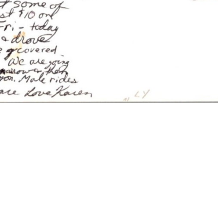
en Abenteuer. Ob Sie ein versierter Profi oder Einsteiger sind – die vielfä
den Spielertyp etwas. Erleben Sie eine dynamische Atmosphäre, in der Au
ht das NV Casino wirklich so besonders? Aufregende Events und Wettbewer
ptimal nutzen und das Spielerlebnis auf ein höheres Level heben können.
 Spielen zur Verfügung
e Atmosphäre, sondern wird durch die unglaubliche Spielvielfalt noch inten
r finden Sie garantiert etwas, das Sie fasziniert. Von den neuesten Video-S