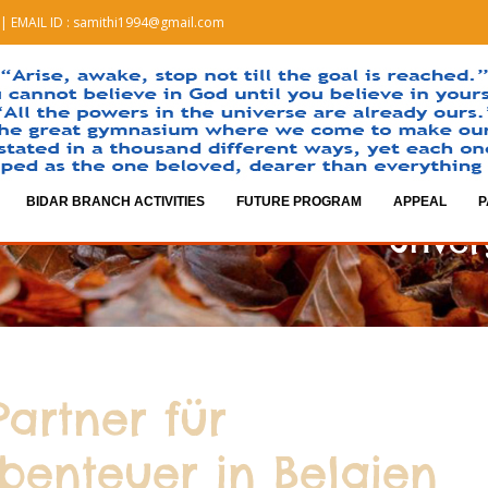
| EMAIL ID : samithi1994@gmail.com
NV C
VERGESSLICHE ABENTEUER IN BELGIEN
BIDAR BRANCH ACTIVITIES
FUTURE PROGRAM
APPEAL
P
unver
Partner für
benteuer in Belgien