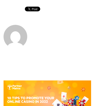
ABOUT
WHAT YOU CAN READ NEXT