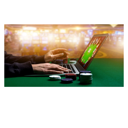
réglementaires, le potentiel d’innovation des casinos instantanés
pourrait attirer des opérateurs de jeux mondiaux, améliorant ainsi le
marché local.
Essentiellement, l’avenir des casinos instantanés en Belgique
s’annonce encourageant, reflétant à la fois les développements
technologiques et l’évolution des préférences des consommateurs
dans le secteur des jeux d’argent en ligne.