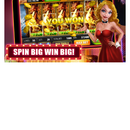
Les casinos instantanés ont changé le paysage du jeu en ligne en
Belgique, offrant aux participants un accès simple à leurs jeux
favoris. Ces sites satisfont à une demande grandissante de
commodité, en privilégiant des interfaces conviviales et une
jouabilité accessible sur divers appareils. À mesure que la
technologie de ces salles de jeux s’améliore, les joueurs peuvent
s’interroger sur leurs avantages spécifiques et leur place dans
l’évolution plus large du secteur du jeu en Belgique.