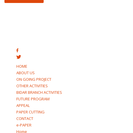
SAMAJA SEVA SAMITHI
We hope you will consider our request to join hands this noble
cause. Corporate Social Responsibility activity are welcome.
HOME
ABOUT US
ON GOING PROJECT
OTHER ACTIVITIES
BIDAR BRANCH ACTIVITIES
FUTURE PROGRAM
APPEAL
PAPER CUTTING
CONTACT
e-PAPER
Home