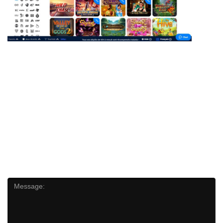
URODZINOWA BONANZA W KASYNIE AZURSLOT – SPECJALNE UPOMINKI
DLA POLSKICH SOLENIZANTÓW
Leave a Reply
Your email address will not be published.
Required fields are
marked
*
Comment
*