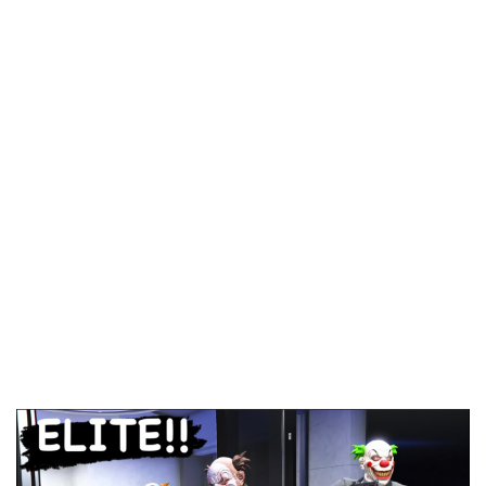
collection, nous permettant ainsi d’présenter une session de jeu de
haute qualité. Leur dévouement envers l’excellence nous maintient
à la tête du domaine des gaming en ligne.
Aperçu du casino Elite
Chez Elite Casino, plongez dans un monde où l’excitation et le
raffinement se rencontrent. Situé au cœur de la Belgique, Elite
Casino présente une sélection exceptionnelle de jeux qui attirent
aussi bien les novices que les joueurs chevronnés. Chaque aspect
de notre offre a été minutieusement pensé pour vous offrir une
expérience enrichissante à chaque visite. Parmi les atouts de notre
casino en Belgique, vous verrez non seulement un large choix de
jeux de table et de machines à sous, mais aussi une atmosphère
dynamique qui saura vous charmer.