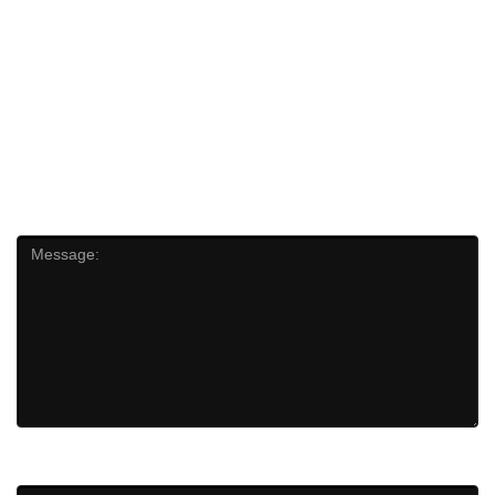
Leave a Reply
Your email address will not be published.
Required fields are
marked
*
Comment
*
Name
*