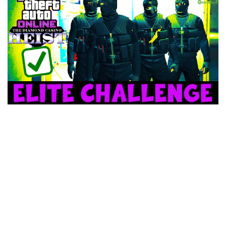
Machines à sous
populaires au casino Elite
Sur Elite Casino, les machines à sous populaires promettent des
émotions intenses. Plongez dans l’univers captivant de ces jeux, où
des systèmes innovants enrichissent l’expérience de jeu et
multiplient vos chances de gagner. Grâce à une sélection variée,
faites tourner les rouleaux avec passion pour tenter de décrocher le
jackpot.