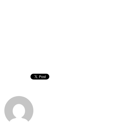
extracciones. Con posibilidades de tarjeta tradicionales y
monederos virtuales conocidos, los participantes pueden gestionar
sus fondos con facilidad. El compromiso del casino con la protección
asegura operaciones confiables y fiables. Al seleccionar los
métodos de pago apropiados y permanecer al tanto, los jugadores
pueden mejorar su vivencia de apuesta en AlaWin Casino y
aprovechar de la calma de saber que sus movimientos económicas
están seguras.
ABOUT