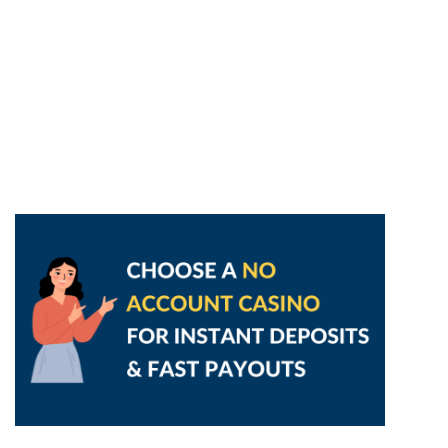
WHAT YOU CAN READ NEXT
Η ΔΎΝΑΜΗ ΤΗΣ ΤΎΧΗΣ ΣΤΟ RICH ROYAL CASINO ΓΙΑ ΤΟΥΣ ΈΛΛΗΝΕΣ
ΠΑΊΧΤΕΣ
ALAWIN CASINO OFFRE PLUSIEURS MOYENS D’ASSISTANCE EN BELGIQUE.
HO CONQUISTATO LO STATUS VIP AL CASINÒ RAINBET: COSA SIGNIFICA