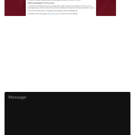
OFERTAS COTIDIANAS EN SPINIT CASINO PARA PARTICIPANTES DE ESPAÑA
Leave a Reply
Your email address will not be published.
Required fields are
marked
*
Comment
*