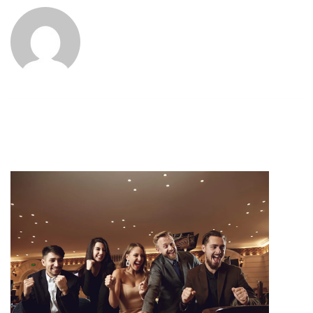
ABOUT
WHAT YOU CAN READ NEXT