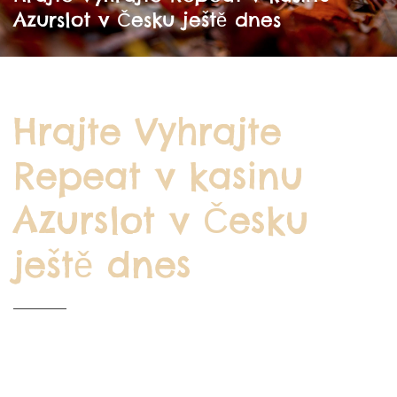
Azurslot v Česku ještě dnes
Hrajte Vyhrajte
Repeat v kasinu
Azurslot v Česku
ještě dnes
BY
/
WEDNESDAY, 08 APRIL 2026
/
PUBLISHED IN
UNCATEGORIZED