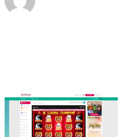
WHAT YOU CAN READ NEXT
MIJN PERSOONLIJKE ERVARING MET DE UPDATES VAN GOLDENBET CASINO-
UPDATES IN NEDERLAND.
AKCJA NA ŻYWO W BLACKJACKU I RULETCE W MAFIA CASINO DLA POLSKI