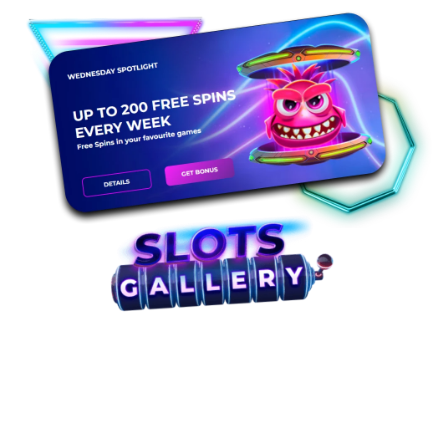
V českém kasinu Azurslot vyvolává mezi hráči propagační akce „Play
Win Repeat“. Vybízí je k prozkoumání rozličných herních strategií,