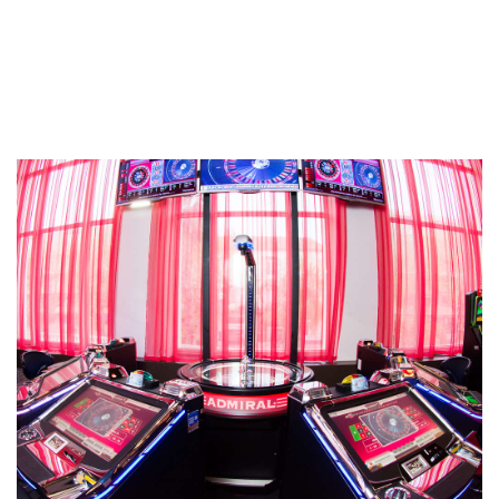
adrenalinové dobrodružství. Energetická atmosféra kasina, posílená
milým personálem a šumem zapálených hráčů, vytváří
pamětihodnou kulisu. Ať už jste ostřílený expert nebo začátečník,
kasino Azurslot zajistí, že se každý příjemně rozptýlí, a každá
návštěva bude pamětihodná a radostná.