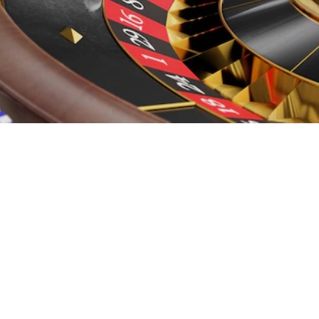
to un momento cruciale nel suo percorso di gioco. La prima impressione 
tegie di gioco. Invece di affidarsi alla fortuna, si è ritrovato a sviluppare 
 giochi; sono state la community e le nuove abitudini a plasmare la sua espe
stupirlo ancora di più.
l’approccio dei giocatori al gioco d’azzardo. Grazie alla sua clima vibrante
egia invece di sulla fortuna. Assumendo abitudini di gioco consapevole e
ienza si è evoluta in un percorso soddisfacente. Fissando un budget e sca
ato le proprie abilità, ma hanno anche instaurato un rapporto più positivo 