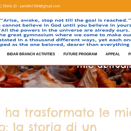
| EMAIL ID : samithi1994@gmail.com
Il casinò Azu
BIDAR BRANCH ACTIVITIES
FUTURE PROGRAM
APPEAL
P
 GIOCO: LA STORIA DI UN GIOCATORE
mie abitudin
t ha trasformato le mi
o: la storia di un