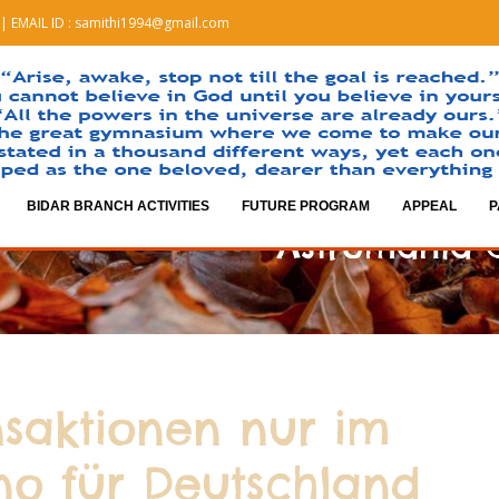
| EMAIL ID : samithi1994@gmail.com
Blitzschnel
BIDAR BRANCH ACTIVITIES
FUTURE PROGRAM
APPEAL
P
NO FÜR DEUTSCHLAND
Astromania C
ansaktionen nur im
no für Deutschland