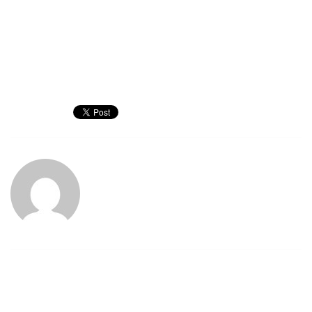
Des appareils de communication sont souvent utilisés pour
maintenir le contact, tandis que des consignes claires sont fournies
concernant les conditions météorologiques dangereuses, favorisant
ainsi une culture de la sécurité tout au long de l’événement.
ABOUT
WHAT YOU CAN READ NEXT