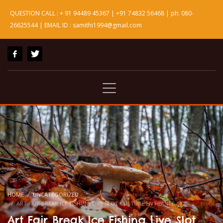
QUESTION CALL : + 91 94489 45367 | +91 74832 56468 | ph: 080-
26625544 | EMAIL ID : samithi1994@gmail.com
HOME
UNCATEGORIZED
ART FAIR BREAK ICE FISHING LIVE SLOT CULTURE EN FRANCE
Art Fair Break Ice Fishing Live Slot