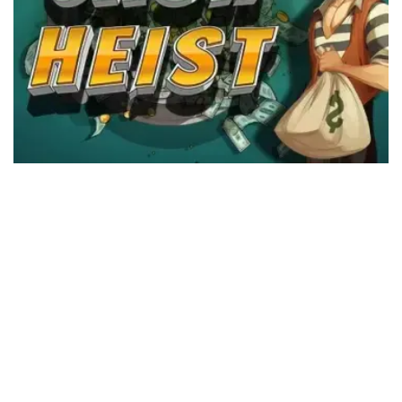
L’intégration de la pêche sur glace et des foires d’art en France
constitue un événement culturel unique. Cette combinaison met en
lumière l’importance ancestrale de la pêche sur glace et l’expression
artistique contemporaine. Des manifestations comme le Festival de
Glisse attirent l’attention sur cette association novatr
ice
. Les artistes
explorent de plus en plus les scènes hivernales comme sources
d’inspiration, créant des installations qui invitent à la réflexion. À
mesure que l’engagement du public s’accroît, les implications pour
l’art et les loisirs deviennent évidentes. Quel avenir se dessine pour
cette intersection fascinante ?