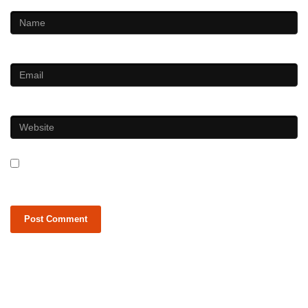
Email
*
Website
Save my name, email, and website in this browser for the next
time I comment.
SAMAJA SEVA SAMITHI
We hope you will consider our request to join hands this noble