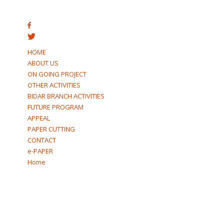
cause. Corporate Social Responsibility activity are welcome.
HOME
ABOUT US
ON GOING PROJECT
OTHER ACTIVITIES
BIDAR BRANCH ACTIVITIES
FUTURE PROGRAM
APPEAL
PAPER CUTTING
CONTACT
e-PAPER
Home
GET IN TOUCH
114, 1st Floor, Sadhana Music Building,
Hayavadan Rao Road, Gavipuram Extension,