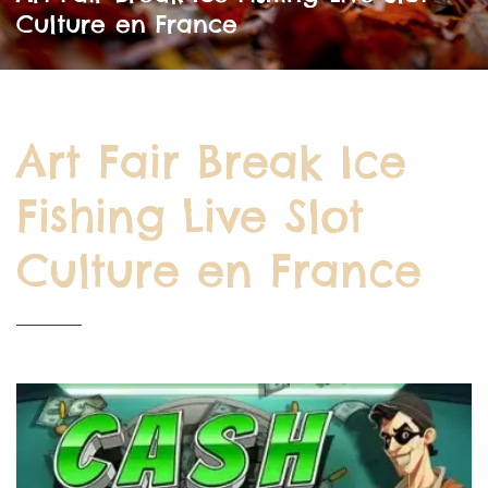
Culture en France
Art Fair Break Ice
Fishing Live Slot
Culture en France
BY
/
WEDNESDAY, 08 APRIL 2026
/
PUBLISHED IN
UNCATEGORIZED