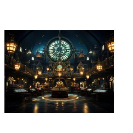
JUEGA A LAS DEMOS DE TRAGAMONEDAS Y A JUEGOS CON DINERO REAL
EN EL SALA DE JUEGOS AZURSLOT DE ESPAÑA.
PARTICIPEZ AUX MEILLEURS JEUX ET REMPORTEZ DES RÉCOMPENSES
CHAQUE SEMAINE SUR RICH ROYAL CASINO AU CANADA