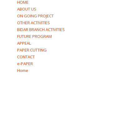
HOME
ABOUT US
ON GOING PROJECT
OTHER ACTIVITIES
BIDAR BRANCH ACTIVITIES
FUTURE PROGRAM
APPEAL
PAPER CUTTING
CONTACT
e-PAPER
Home
GET IN TOUCH
114, 1st Floor, Sadhana Music Building,
Hayavadan Rao Road, Gavipuram Extension,
Bangalore-19
EMAIL ID