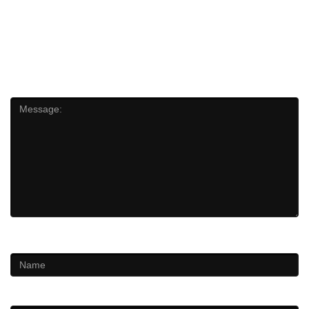
Leave a Reply
Your email address will not be published.
Required fields are
marked
*
Comment
*
Name
*
Email
*