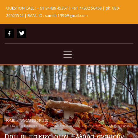
QUESTION CALL : + 91 94489 45367 | +91 74832 56468 | ph: 080-
26625544 | EMAIL ID : samithi1994@gmail.com
HOME
UNCATEGORIZED
ΓΙΑΤΊ ΟΙ ΠΑΊΚΤΕΣ ΣΤΗΝ ΕΛΛΆΔΑ ΑΓΑΠΟΎΝ ΤΌΣΟ ΠΟΛΎ ΤΟ SANKRA CASINO
Γιατί οι παίκτες στην Ελλάδα αγαπούν