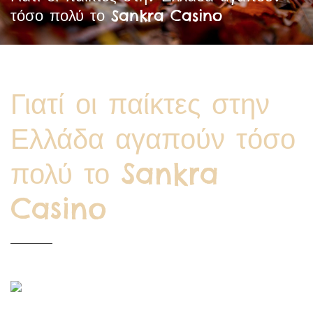
τόσο πολύ το Sankra Casino
Γιατί οι παίκτες στην
Ελλάδα αγαπούν τόσο
πολύ το Sankra
Casino
BY
/
WEDNESDAY, 08 APRIL 2026
/
PUBLISHED IN
UNCATEGORIZED