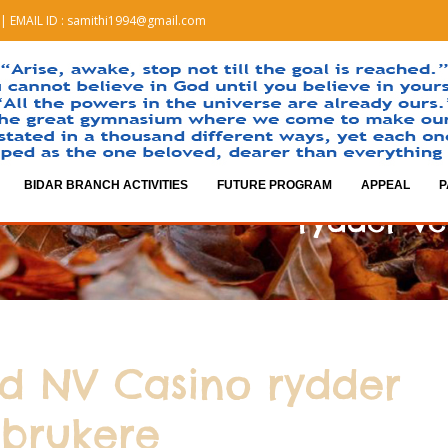
| EMAIL ID : samithi1994@gmail.com
Journe
DDER VEIEN FOR NORSKE BRUKERE
BIDAR BRANCH ACTIVITIES
FUTURE PROGRAM
APPEAL
P
rydder ve
d NV Casino rydder
 brukere