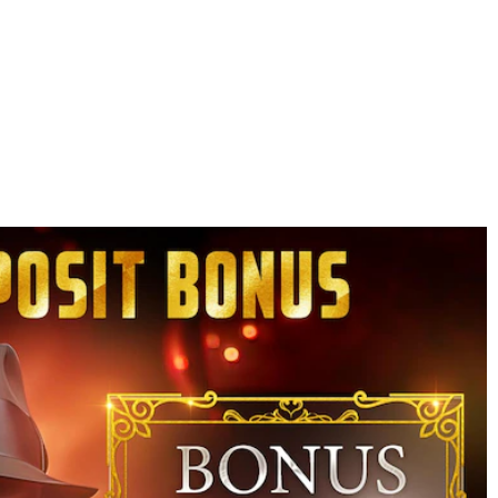
 skreddersydd for norske
spesielt for deg, som gir ekstra spenning til spillopplevelsen din. I tillegg
di til spillet ditt. Med personlige alternativer blir ting forbedret på NV 