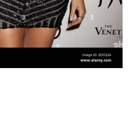
n plattform som er spesielt utviklet for norske spillere. Det brukervennli
ere på det som betyr noe – å kose deg med spillene. Med et stort utvalg av
en din både trygg og engasjerende. Men det er mer å utforske om hvordan
lojaliteten. Hva kan det bety for spillopplevelsen din?
g navigasjon
NV Casino, noe som gjør spillerfaringen din mer sømløs enn noensinne. Du v
tuitive layouten som fremmer utforskning. Navigasjonen er flytende, slik at