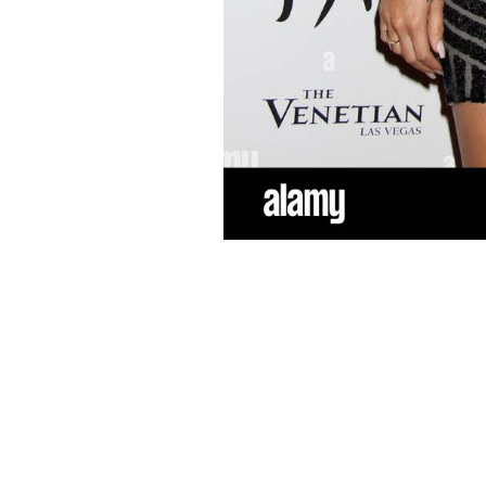
Når du besøker Journey Improved NV Casino, vil du finne e
grensesnittet gjør navigasjon enkel, slik at du kan fokus
alternativer og trygge betalingsmetoder føles opplevels
casinoet dyrker et vibrant fellesskap og forbedrer spiller
Intuitivt grensesnitt o
Et intuitivt grensesnitt venter deg på Journey Improved 
umiddelbart sette pris på det stilfulle designet og den in