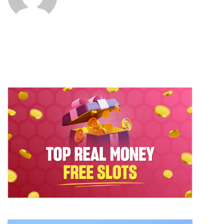
WHAT YOU CAN READ NEXT
OMEJITVE PO NACIJAH IN DOSTOPNOST V IGRALNICI ALAWIN