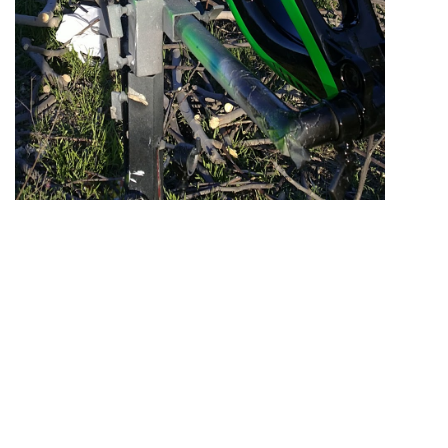
VERDE CASINO – AUTHENTIC GAMES GENUINE WINS AUTHENTIC
EXCITEMENT IN CANADA
$THREE HUNDRED 100 % FREE CHIP AUSTRALIAN CONTINENT REAL
MONEY: HOW IT MAY WORKS
Leave a Reply