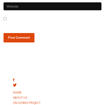
Save my name, email, and website in this browser for the next
time I comment.
SAMAJA SEVA SAMITHI
We hope you will consider our request to join hands this noble
cause. Corporate Social Responsibility activity are welcome.
HOME
ABOUT US
ON GOING PROJECT