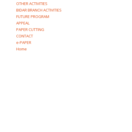
OTHER ACTIVITIES
BIDAR BRANCH ACTIVITIES
FUTURE PROGRAM
APPEAL
PAPER CUTTING
CONTACT
e-PAPER
Home
GET IN TOUCH
114, 1st Floor, Sadhana Music Building,
Hayavadan Rao Road, Gavipuram Extension,
Bangalore-19
EMAIL ID
samithi1994@gmil.com