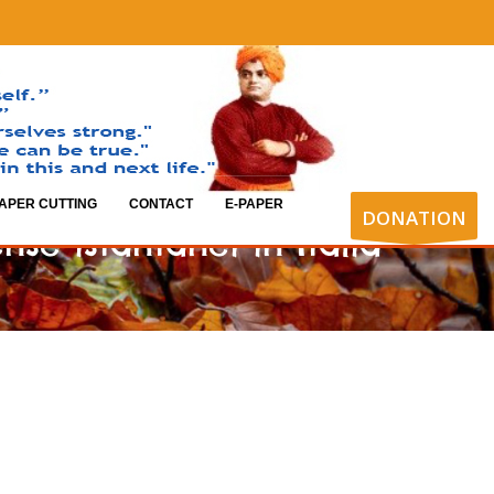
 – Iscrizione rapida e
APER CUTTING
CONTACT
E-PAPER
DONATION
se istantanei in Italia