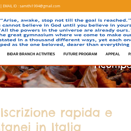
| EMAIL ID : samithi1994@gmail.com
AlaWin Casino
DA E RICOMPENSE ISTANTANEI IN ITALIA
BIDAR BRANCH ACTIVITIES
FUTURE PROGRAM
APPEAL
P
ricompen
Iscrizione rapida e
anei in Italia