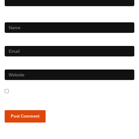
Name
*
Email
*
Website
Save my name, email, and website in this browser for the next
time I comment.