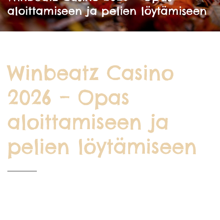
aloittamiseen ja pelien löytämiseen
Winbeatz Casino
2026 – Opas
aloittamiseen ja
pelien löytämiseen
BY
/
TUESDAY, 07 APRIL 2026
/
PUBLISHED IN
UNCATEGORIZED
Tiedonhaku ja lähteiden