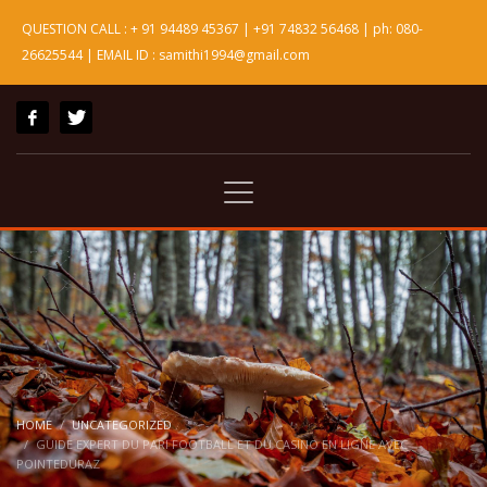
QUESTION CALL : + 91 94489 45367 | +91 74832 56468 | ph: 080-
26625544 | EMAIL ID : samithi1994@gmail.com
HOME
UNCATEGORIZED
GUIDE EXPERT DU PARI FOOTBALL ET DU CASINO EN LIGNE AVEC
POINTEDURAZ